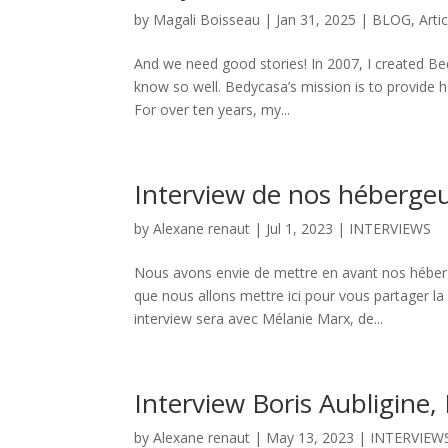
by
Magali Boisseau
|
Jan 31, 2025
|
BLOG
,
Arti
And we need good stories! In 2007, I created B
know so well. Bedycasa’s mission is to provide 
For over ten years, my...
Interview de nos hébergeu
by
Alexane renaut
|
Jul 1, 2023
|
INTERVIEWS
Nous avons envie de mettre en avant nos héber
que nous allons mettre ici pour vous partager la
interview sera avec Mélanie Marx, de...
Interview Boris Aubligine
by
Alexane renaut
|
May 13, 2023
|
INTERVIEW