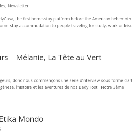
cles
,
Newsletter
edyCasa, the first home-stay platform before the American behemoth
home-stay accommodation to people traveling for study, work or leisu
rs – Mélanie, La Tête au Vert
geurs, donc nous commençons une série d’interview sous forme d’art
 génèse, l’histoire et les aventures de nos BedyHost ! Notre 3ème
, Etika Mondo
S