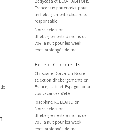
Bedycasa et ECO-HABITONS
France : un partenariat pour
s
un hébergement solidaire et
x
responsable
Notre sélection
d’hébergements à moins de
70€ la nuit pour les week-
ends prolongés de mai
Recent Comments
Christiane Dorval
on
Notre
sélection d’hébergements en
France, Italie et Espagne pour
 de
vos vacances d’été
Josephine ROLLAND
on
Notre sélection
d’hébergements à moins de
n
70€ la nuit pour les week-
ends prolongés de mai