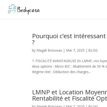
Pourquoi c’est intéressan
?
by
Magali Boisseau
|
Mar 7, 2025
|
BLOG
1. FISCALITÉ AVANTAGEUSE En LMNP, vos loyers 
deux options : Micro-BIC : Abattement de 50 % su
Régime réel : Déduction des charges...
LMNP et Location Moyenn
Rentabilité et Fiscalité Op
by
Magali Boisseau
|
Mar 7, 2025
|
BLOG