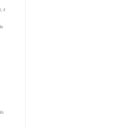
, il
de
ils