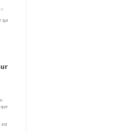
 !
r qui
our
ou
r que
u est