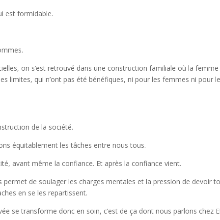
i est formidable.
 hommes.
ntielles, on s’est retrouvé dans une construction familiale où la femme
 ses limites, qui n’ont pas été bénéfiques, ni pour les femmes ni pour l
struction de la société.
ons équitablement les tâches entre nous tous.
té, avant même la confiance. Et après la confiance vient.
es permet de soulager les charges mentales et la pression de devoir t
aches en se les repartissent.
ée se transforme donc en soin, c’est de ça dont nous parlons chez E