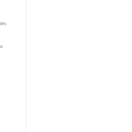
 des
e
is