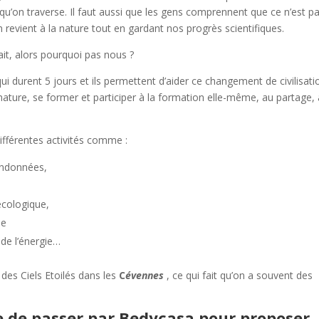
 qu’on traverse. Il faut aussi que les gens comprennent que ce n’est p
n revient à la nature tout en gardant nos progrès scientifiques.
ait, alors pourquoi pas nous ?
 durent 5 jours et ils permettent d’aider ce changement de civilisati
nature, se former et participer à la formation elle-même, au partage, 
différentes activités comme :
randonnées,
cologique,
ue
de l’énergie…
des Ciels Etoilés dans les
C
évennes
, ce qui fait qu’on a souvent des
e de passer par Bedycasa pour proposer