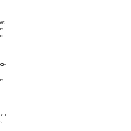
met
un
ent
o-
un
 qui
es