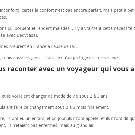
l’inconfort), certes le confort n’est pas encore parfait, mais petit à petit
ces.
ions qui polluent et rendent malades… Il y a vraiment cette nécessité 
gée avec Bedycasa).
nnes meurent en France à cause de l’air.
ieu, mais aussi les gens… Tout ce qu’on partage est merveilleux !
us raconter avec un voyageur qui vous a
 et ils voulaient changer de mode de vie sous 2 à 3 ans.
voulaient faire ce changement sous 2 à 3 mois finalement.
e, ils ont eu un enfant, et un jour, ils m’ont appelé, et ils m’ont dit qu’
t, ils n’étaient pas enfermés, mais au grand air.