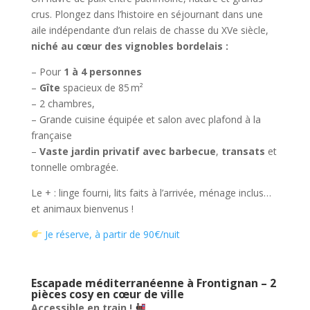
crus. Plongez dans l’histoire en séjournant dans une
aile indépendante d’un relais de chasse du XVe siècle,
niché au cœur des vignobles bordelais :
– Pour
1 à 4 personnes
–
Gîte
spacieux de 85 m²
– 2 chambres,
– Grande cuisine équipée et salon avec plafond à la
française
–
Vaste jardin privatif avec barbecue
,
transats
et
tonnelle ombragée.
Le + : linge fourni, lits faits à l’arrivée, ménage inclus…
et animaux bienvenus !
Je réserve, à partir de 90€/nuit
Escapade méditerranéenne à Frontignan – 2
pièces cosy en cœur de ville
Accessible en train !