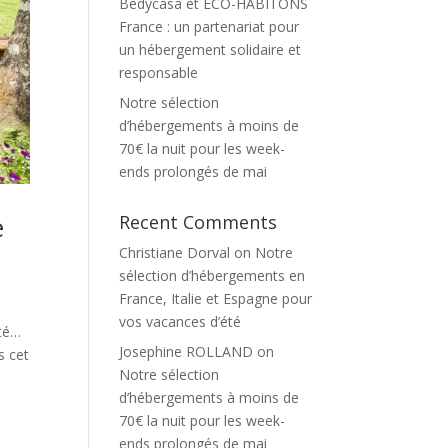
Bedycasa et ECO-HABITONS
France : un partenariat pour
un hébergement solidaire et
responsable
Notre sélection
d’hébergements à moins de
70€ la nuit pour les week-
ends prolongés de mai
e
Recent Comments
Christiane Dorval
on
Notre
sélection d’hébergements en
France, Italie et Espagne pour
vos vacances d’été
été…
Josephine ROLLAND
on
s cet
Notre sélection
d’hébergements à moins de
70€ la nuit pour les week-
ends prolongés de mai