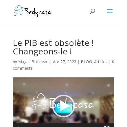
Le PIB est obsolète !
Changeons-le !
by
Magali Boisseau
|
Apr 27, 2023
|
BLOG
,
Articles
|
0
comments
Video
Player