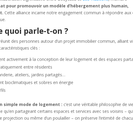
iat pour promouvoir un modèle d’hébergement plus humain,
t.
Cette alliance incarne notre engagement commun à répondre aux 
ue.
de quoi parle-t-on ?
i réunit des personnes autour d’un projet immobilier commun, alliant v
caractéristiques clés :
pent activement à la conception de leur logement et des espaces part
atiquement entre résidents
erie, ateliers, jardins partagés…
t bioclimatiques et sobres en énergie
fils
’un simple mode de logement :
c’est une véritable philosophie de vie.
e qu’en partageant certains espaces et services avec ses voisins – qu’
 projection ou même d’un poulailler – on préserve l’intimité de chac