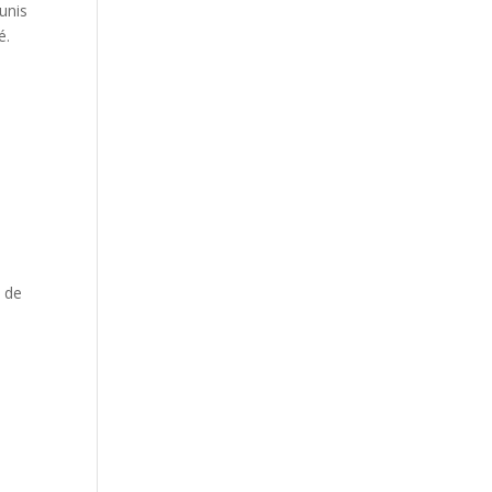
unis
é.
 de