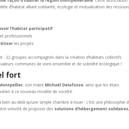
le façon d’habiter la région montpelliéraine
. Cette association
e d’habitat alliant solidarité, écologie et mutualisation des ressour
oir l’habitat participatif
et professionnels
rétiser
les projets
 : 22 groupes accompagnés dans la création d’habitats collectifs
s valeurs communes de vivre-ensemble et de sobriété écologique !
el fort
 Montpellier
, son maire
Michaël Delafosse
, ainsi que les élues
utien à ce nouveau modèle de société.
 bien au-delà qu’une simple chambre à louer : c’est une philosophie 
notre volonté de proposer des
solutions d’hébergement solidaires