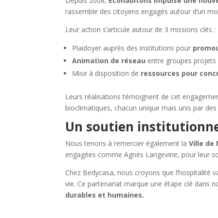
Depuis 2008,
Ecohabitons impulse une nouvel
rassemble des citoyens engagés autour d’un modèl
Leur action s’articule autour de 3 missions clés :
Plaidoyer auprès des institutions pour
promouv
Animation de réseau
entre groupes projets 
Mise à disposition de
ressources pour conc
Leurs réalisations témoignent de cet engagement
bioclimatiques, chacun unique mais unis par de
Un soutien institutionn
Nous tenons à remercier également la
Ville de
engagées comme Agnès Langevine, pour leur so
Chez Bedycasa, nous croyons que l’hospitalité va
vie. Ce partenariat marque une étape clé dans 
durables et humaines.