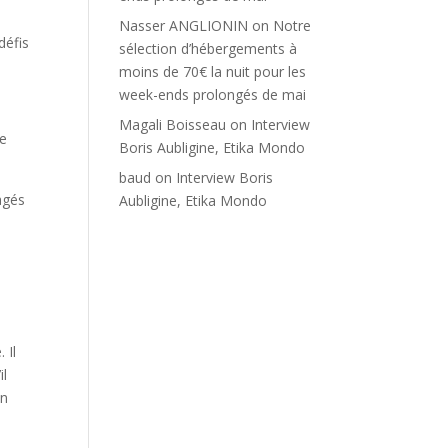
Nasser ANGLIONIN
on
Notre
défis
sélection d’hébergements à
moins de 70€ la nuit pour les
week-ends prolongés de mai
Magali Boisseau
on
Interview
ie
Boris Aubligine, Etika Mondo
baud
on
Interview Boris
agés
Aubligine, Etika Mondo
 Il
il
un