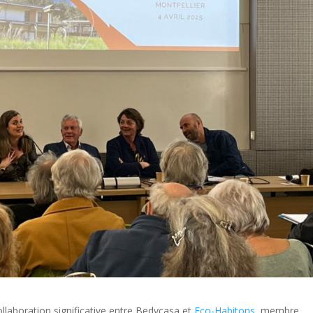
laboration significative entre Bedycasa et
Eco-Habitons
, membre